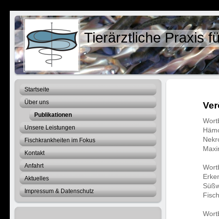
Tierärztliche Praxis f
Startseite
Über uns
Ver
Publikationen
Wortb
Unsere Leistungen
Hämo
Nekr
Fischkrankheiten im Fokus
Maxi
Kontakt
Anfahrt
Wortb
Erke
Aktuelles
Süßw
Impressum & Datenschutz
Fisch
Wortb