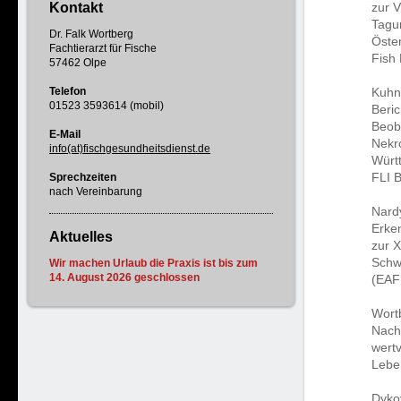
Kontakt
zur 
Tagu
Dr. Falk Wortberg
Öste
Fachtierarzt für Fische
Fish
57462 Olpe
Telefon
Kuhn 
01523 3593614 (mobil)
Beri
Beob
E-Mail
Nekr
info(at)fischgesundheitsdienst.de
Würt
FLI B
Sprechzeiten
nach Vereinbarung
Nardy
Erke
Aktuelles
zur 
Schwe
Wir machen Urlaub die Praxis ist bis zum
14. August 2026 geschlossen
(EAF
Wortb
Nachw
wertv
Leben
Dykov