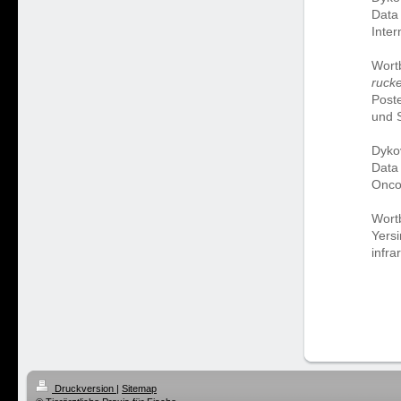
Data 
Inte
Wortb
rucke
Post
und 
Dykov
Data 
Onco
Wortb
Yersi
infra
Druckversion
|
Sitemap